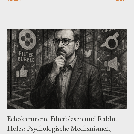
uralte, unterirdisch lebende Spezies dargestellt werden. Die
Grundidee ist, dass diese Wesen angeblich seit Jahrhunderten
oder Jahrtausenden im Geheimen die Geschicke der
Menschheit lenken – vor allem durch die Infiltration von
Regierungen, Medien oder Großkonzernen. Ursprung der
Vorstellung Die moderne Version dieser Verschwörungstheorie
geht maßgeblich auf David Icke zurück, einen britischen Autor
und ehemaligen Sportreporter, der seit den 1990er-Jahren
behauptet, dass eine außerirdische Rasse von reptiloiden
Wesen – die er als Teil einer „babylonischen Bruderschaft“
bezeichnet – die Welt kontrolliere. Laut Icke sollen viele
prominente Persönlichkeiten, darunter Mitglieder von
Königshä...
Echokammern, Filterblasen und Rabbit
Holes: Psychologische Mechanismen,