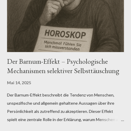
dominieren und abweichende Perspektiven systematisch
ausgeblendet werden. Aus sozialpsychologischer Sicht werden
Echokammern durch Prozesse wie Gruppenkohäsion, soziale
Identifikation und normative Konformität verstärkt (Tajfel &
Turner, 1986; Postmes et al., 2005). Empirische Studien zeigen,
dass in...
Der Barnum-Effekt – Psychologische
Mechanismen selektiver Selbsttäuschung
Mai 14, 2025
Der Barnum-Effekt beschreibt die Tendenz von Menschen,
unspezifische und allgemein gehaltene Aussagen über ihre
Persönlichkeit als zutreffend zu akzeptieren. Dieser Effekt
spielt eine zentrale Rolle in der Erklärung, warum Menschen an
pseudowissenschaftliche Verfahren wie Horoskope,