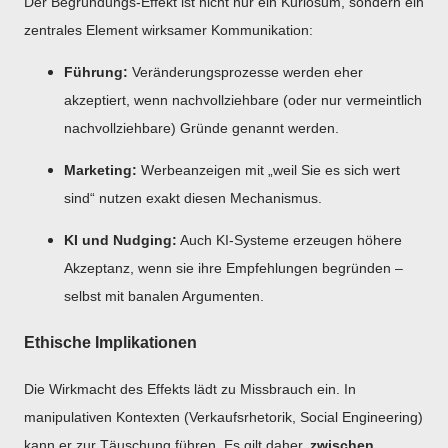
Der Begründungs-Effekt ist nicht nur ein Kuriosum, sondern ein
zentrales Element wirksamer Kommunikation:
Führung:
Veränderungsprozesse werden eher
akzeptiert, wenn nachvollziehbare (oder nur vermeintlich
nachvollziehbare) Gründe genannt werden.
Marketing:
Werbeanzeigen mit „weil Sie es sich wert
sind“ nutzen exakt diesen Mechanismus.
KI und Nudging:
Auch KI-Systeme erzeugen höhere
Akzeptanz, wenn sie ihre Empfehlungen begründen –
selbst mit banalen Argumenten.
Ethische Implikationen
Die Wirkmacht des Effekts lädt zu Missbrauch ein. In
manipulativen Kontexten (Verkaufsrhetorik, Social Engineering)
kann er zur Täuschung führen. Es gilt daher,
zwischen