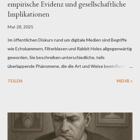
empirische Evidenz und gesellschaftliche
Implikationen
Mai 28, 2025
Im öffentlichen Diskurs rund um digitale Medien sind Begriffe
wie Echokammern, Filterblasen und Rabbit Holes allgegenwärtig
geworden. Sie beschreiben unterschiedliche, teils
überlappende Phänomene, die die Art und Weise beeinflussen,
wie Menschen Informationen aufnehmen, interpretieren und
TEILEN
MEHR »
weitergeben. Aus psychologischer Sicht verspricht ihre
Untersuchung ein vertieftes Verständnis dafür, wie individuelle
Kognitionen mit digitalen Algorithmen und sozialen Dynamiken
interagieren. Doch so plausibel die Konzepte erscheinen
mögen, so notwendig ist eine differenzierte Betrachtung ihrer
wissenschaftlichen Fundierung. Echokammern verweisen auf
kommunikative Räume, in denen homogene Meinungen