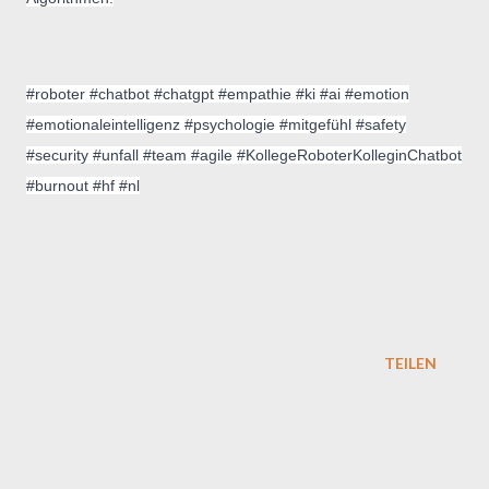
#roboter #chatbot #chatgpt #empathie #ki #ai #emotion
#emotionaleintelligenz #psychologie #mitgefühl #safety
#security #unfall #team #agile #KollegeRoboterKolleginChatbot
#burnout #hf #nl
TEILEN