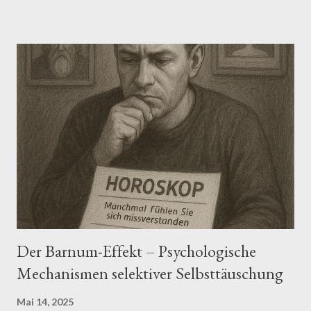
Kognitionen mit digitalen Algorithmen und sozialen Dynamiken
interagieren. Doch so plausibel die Konzepte erscheinen
mögen, so notwendig ist eine differenzierte Betrachtung ihrer
wissenschaftlichen Fundierung. Echokammern verweisen auf
kommunikative Räume, in denen homogene Meinungen
dominieren und abweichende Perspektiven systematisch
ausgeblendet werden. Aus sozialpsychologischer Sicht werden
Echokammern durch Prozesse wie Gruppenkohäsion, soziale
Identifikation und normative Konformität verstärkt (Tajfel &
Turner, 1986; Postmes et al., 2005). Empirische Studien zeigen,
dass in...
Der Barnum-Effekt – Psychologische
Mechanismen selektiver Selbsttäuschung
Mai 14, 2025