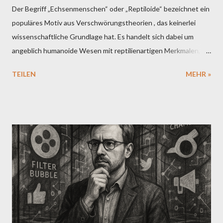
Der Begriff „Echsenmenschen“ oder „Reptiloide“ bezeichnet ein
populäres Motiv aus Verschwörungstheorien , das keinerlei
wissenschaftliche Grundlage hat. Es handelt sich dabei um
angeblich humanoide Wesen mit reptilienartigen Merkmalen, die
in manchen Erzählungen als außerirdischen Ursprungs oder als
TEILEN
MEHR »
uralte, unterirdisch lebende Spezies dargestellt werden. Die
Grundidee ist, dass diese Wesen angeblich seit Jahrhunderten
oder Jahrtausenden im Geheimen die Geschicke der
Menschheit lenken – vor allem durch die Infiltration von
Regierungen, Medien oder Großkonzernen. Ursprung der
Vorstellung Die moderne Version dieser Verschwörungstheorie
geht maßgeblich auf David Icke zurück, einen britischen Autor
und ehemaligen Sportreporter, der seit den 1990er-Jahren
behauptet, dass eine außerirdische Rasse von reptiloiden
Wesen – die er als Teil einer „babylonischen Bruderschaft“
bezeichnet – die Welt kontrolliere. Laut Icke sollen viele