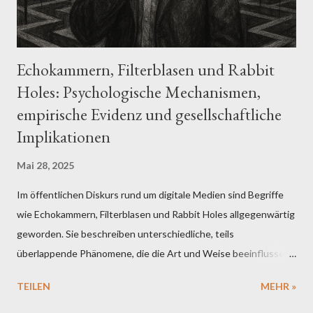
prominente Persönlichkeiten, darunter Mitglieder von
Königshä...
Echokammern, Filterblasen und Rabbit
Holes: Psychologische Mechanismen,
empirische Evidenz und gesellschaftliche
Implikationen
Mai 28, 2025
Im öffentlichen Diskurs rund um digitale Medien sind Begriffe
wie Echokammern, Filterblasen und Rabbit Holes allgegenwärtig
geworden. Sie beschreiben unterschiedliche, teils
überlappende Phänomene, die die Art und Weise beeinflussen,
wie Menschen Informationen aufnehmen, interpretieren und
TEILEN
MEHR »
weitergeben. Aus psychologischer Sicht verspricht ihre
Untersuchung ein vertieftes Verständnis dafür, wie individuelle