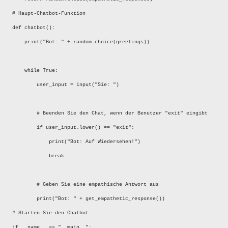
# Haupt-Chatbot-Funktion
def chatbot():
print("Bot: " + random.choice(greetings))
while True:
user_input = input("Sie: ")
# Beenden Sie den Chat, wenn der Benutzer "exit" eingibt
if user_input.lower() == "exit":
print("Bot: Auf Wiedersehen!")
break
# Geben Sie eine empathische Antwort aus
print("Bot: " + get_empathetic_response())
# Starten Sie den Chatbot
if __name__ == "__main__":