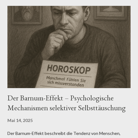
interagieren. Doch so plausibel die Konzepte erscheinen
mögen, so notwendig ist eine differenzierte Betrachtung ihrer
wissenschaftlichen Fundierung. Echokammern verweisen auf
kommunikative Räume, in denen homogene Meinungen
dominieren und abweichende Perspektiven systematisch
ausgeblendet werden. Aus sozialpsychologischer Sicht werden
Echokammern durch Prozesse wie Gruppenkohäsion, soziale
Identifikation und normative Konformität verstärkt (Tajfel &
Turner, 1986; Postmes et al., 2005). Empirische Studien zeigen,
dass in...
Der Barnum-Effekt – Psychologische
Mechanismen selektiver Selbsttäuschung
Mai 14, 2025
Der Barnum-Effekt beschreibt die Tendenz von Menschen,