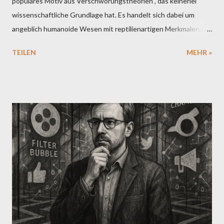
populäres Motiv aus Verschwörungstheorien , das keinerlei
wissenschaftliche Grundlage hat. Es handelt sich dabei um
angeblich humanoide Wesen mit reptilienartigen Merkmalen, die
in manchen Erzählungen als außerirdischen Ursprungs oder als
TEILEN
MEHR »
uralte, unterirdisch lebende Spezies dargestellt werden. Die
Grundidee ist, dass diese Wesen angeblich seit Jahrhunderten
oder Jahrtausenden im Geheimen die Geschicke der
Menschheit lenken – vor allem durch die Infiltration von
Regierungen, Medien oder Großkonzernen. Ursprung der
Vorstellung Die moderne Version dieser Verschwörungstheorie
geht maßgeblich auf David Icke zurück, einen britischen Autor
und ehemaligen Sportreporter, der seit den 1990er-Jahren
behauptet, dass eine außerirdische Rasse von reptiloiden
Wesen – die er als Teil einer „babylonischen Bruderschaft“
bezeichnet – die Welt kontrolliere. Laut Icke sollen viele
prominente Persönlichkeiten, darunter Mitglieder von