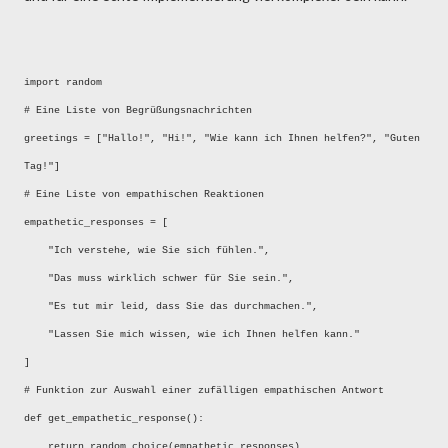
import random
# Eine Liste von Begrüßungsnachrichten
greetings = ["Hallo!", "Hi!", "Wie kann ich Ihnen helfen?", "Guten
Tag!"]
# Eine Liste von empathischen Reaktionen
empathetic_responses = [
"Ich verstehe, wie Sie sich fühlen.",
"Das muss wirklich schwer für Sie sein.",
"Es tut mir leid, dass Sie das durchmachen.",
"Lassen Sie mich wissen, wie ich Ihnen helfen kann."
]
# Funktion zur Auswahl einer zufälligen empathischen Antwort
def get_empathetic_response():
return random.choice(empathetic_responses)