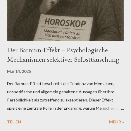
ausgeblendet werden. Aus sozialpsychologischer Sicht werden
Echokammern durch Prozesse wie Gruppenkohäsion, soziale
Identifikation und normative Konformität verstärkt (Tajfel &
Turner, 1986; Postmes et al., 2005). Empirische Studien zeigen,
dass in...
Der Barnum-Effekt – Psychologische
Mechanismen selektiver Selbsttäuschung
Mai 14, 2025
Der Barnum-Effekt beschreibt die Tendenz von Menschen,
unspezifische und allgemein gehaltene Aussagen über ihre
Persönlichkeit als zutreffend zu akzeptieren. Dieser Effekt
spielt eine zentrale Rolle in der Erklärung, warum Menschen an
pseudowissenschaftliche Verfahren wie Horoskope,
TEILEN
MEHR »
Graphologie oder bestimmte Persönlichkeitstests glauben. Der