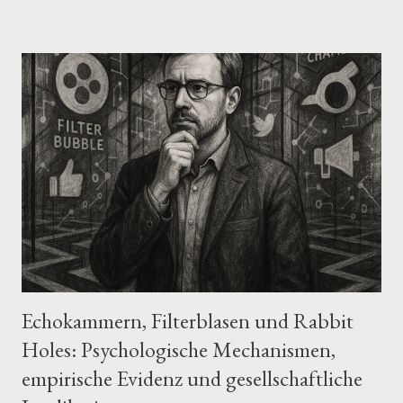
oder Jahrtausenden im Geheimen die Geschicke der
Menschheit lenken – vor allem durch die Infiltration von
Regierungen, Medien oder Großkonzernen. Ursprung der
Vorstellung Die moderne Version dieser Verschwörungstheorie
geht maßgeblich auf David Icke zurück, einen britischen Autor
und ehemaligen Sportreporter, der seit den 1990er-Jahren
behauptet, dass eine außerirdische Rasse von reptiloiden
Wesen – die er als Teil einer „babylonischen Bruderschaft“
bezeichnet – die Welt kontrolliere. Laut Icke sollen viele
prominente Persönlichkeiten, darunter Mitglieder von
Königshä...
Echokammern, Filterblasen und Rabbit
Holes: Psychologische Mechanismen,
empirische Evidenz und gesellschaftliche