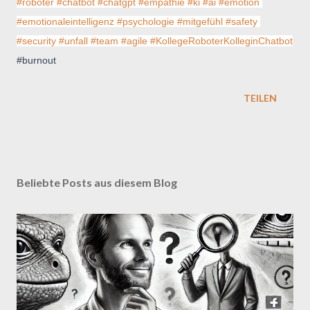
#roboter
#chatbot
#chatgpt
#empathie
#ki
#ai
#emotion
#emotionaleintelligenz
#psychologie
#mitgefühl
#safety
#security
#unfall
#team
#agile
#KollegeRoboterKolleginChatbot
#burnout
TEILEN
Beliebte Posts aus diesem Blog