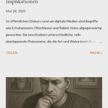
Implikationen
Mai 28, 2025
Im öffentlichen Diskurs rund um digitale Medien sind Begriffe
wie Echokammern, Filterblasen und Rabbit Holes allgegenwärtig
geworden. Sie beschreiben unterschiedliche, teils
überlappende Phänomene, die die Art und Weise beeinflussen,
wie Menschen Informationen aufnehmen, interpretieren und
TEILEN
MEHR »
weitergeben. Aus psychologischer Sicht verspricht ihre
Untersuchung ein vertieftes Verständnis dafür, wie individuelle
Kognitionen mit digitalen Algorithmen und sozialen Dynamiken
interagieren. Doch so plausibel die Konzepte erscheinen
mögen, so notwendig ist eine differenzierte Betrachtung ihrer
wissenschaftlichen Fundierung. Echokammern verweisen auf
kommunikative Räume, in denen homogene Meinungen
dominieren und abweichende Perspektiven systematisch