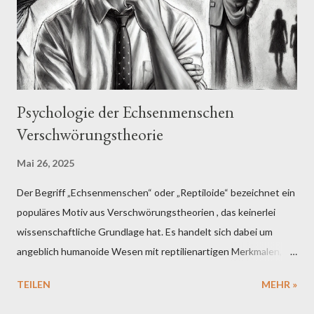
Psychologie der Echsenmenschen
Verschwörungstheorie
Mai 26, 2025
Der Begriff „Echsenmenschen“ oder „Reptiloide“ bezeichnet ein
populäres Motiv aus Verschwörungstheorien , das keinerlei
wissenschaftliche Grundlage hat. Es handelt sich dabei um
angeblich humanoide Wesen mit reptilienartigen Merkmalen, die
in manchen Erzählungen als außerirdischen Ursprungs oder als
TEILEN
MEHR »
uralte, unterirdisch lebende Spezies dargestellt werden. Die
Grundidee ist, dass diese Wesen angeblich seit Jahrhunderten