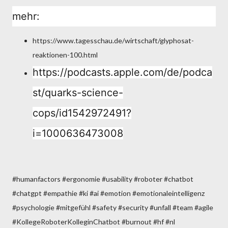
mehr:
https://www.tagesschau.de/wirtschaft/glyphosat-
reaktionen-100.html
https://podcasts.apple.com/de/podca
st/quarks-science-
cops/id1542972491?
i=1000636473008
#humanfactors #ergonomie #usability #roboter #chatbot
#chatgpt #empathie #ki #ai #emotion #emotionaleintelligenz
#psychologie #mitgefühl #safety #security #unfall #team #agile
#KollegeRoboterKolleginChatbot #burnout #hf #nl