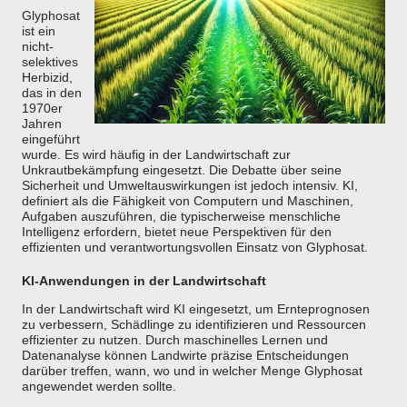
Glyphosat
ist ein
nicht-
selektives
Herbizid,
das in den
1970er
Jahren
eingeführt
wurde. Es wird häufig in der Landwirtschaft zur
Unkrautbekämpfung eingesetzt. Die Debatte über seine
Sicherheit und Umweltauswirkungen ist jedoch intensiv. KI,
definiert als die Fähigkeit von Computern und Maschinen,
Aufgaben auszuführen, die typischerweise menschliche
Intelligenz erfordern, bietet neue Perspektiven für den
effizienten und verantwortungsvollen Einsatz von Glyphosat.
KI-Anwendungen in der Landwirtschaft
In der Landwirtschaft wird KI eingesetzt, um Ernteprognosen
zu verbessern, Schädlinge zu identifizieren und Ressourcen
effizienter zu nutzen. Durch maschinelles Lernen und
Datenanalyse können Landwirte präzise Entscheidungen
darüber treffen, wann, wo und in welcher Menge Glyphosat
angewendet werden sollte.